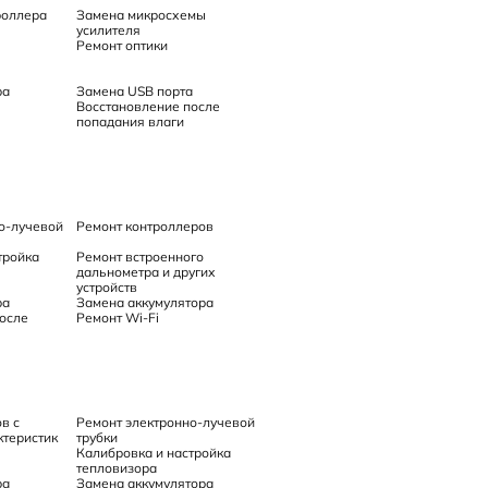
роллера
Замена микросхемы
усилителя
Ремонт оптики
ра
Замена USB порта
Восстановление после
попадания влаги
о-лучевой
Ремонт контроллеров
тройка
Ремонт встроенного
дальнометра и других
устройств
ра
Замена аккумулятора
осле
Ремонт Wi-Fi
в с
Ремонт электронно-лучевой
теристик
трубки
Калибровка и настройка
тепловизора
ра
Замена аккумулятора