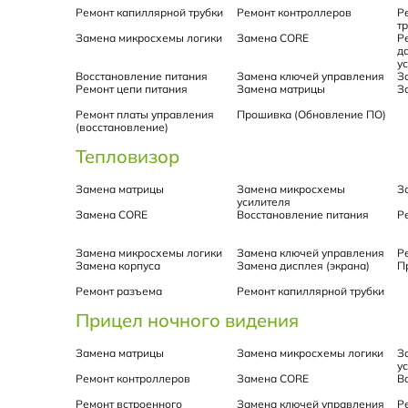
Ремонт капиллярной трубки
Ремонт контроллеров
Р
т
Замена микросхемы логики
Замена CORE
Р
д
у
Восстановление питания
Замена ключей управления
З
Ремонт цепи питания
Замена матрицы
З
Ремонт платы управления
Прошивка (Обновление ПО)
(восстановление)
Тепловизор
Замена матрицы
Замена микросхемы
З
усилителя
Замена CORE
Восстановление питания
Р
Замена микросхемы логики
Замена ключей управления
Р
Замена корпуса
Замена дисплея (экрана)
П
Ремонт разъема
Ремонт капиллярной трубки
Прицел ночного видения
Замена матрицы
Замена микросхемы логики
З
у
Ремонт контроллеров
Замена CORE
В
Ремонт встроенного
Замена ключей управления
Р