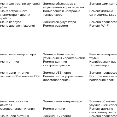
емонт электронно-лучевой
Замена объективов с
Замена шим конт
рубки
улучшением характеристик
емонт встроенного
Калибровка и настройка
Ремонт датчика
альнометра и других
тепловизора
синхроимпульсов
стройств
амена корпуса
Замена аккумулятора
Замена процессо
амена дисплея (экрана)
Ремонт разъема
Ремонт Wi-Fi
амена шим контроллера
Замена объективов с
Ремонт электронн
улучшением характеристик
трубки
емонт оптики
Ремонт датчика
Калибровка и нас
синхроимпульсов
тепловизора
емонт цепи питания
Замена USB порта
Замена процессо
рошивка (Обновление ПО)
Ремонт платы управления
Восстановление п
(восстановление)
попадания влаги
амена микросхемы
Замена шим контроллера
Замена объективо
силителя
улучшением харак
осстановление питания
Ремонт оптики
Ремонт датчика
синхроимпульсов
емонт цепи питания
Замена USB порта
Замена процессо