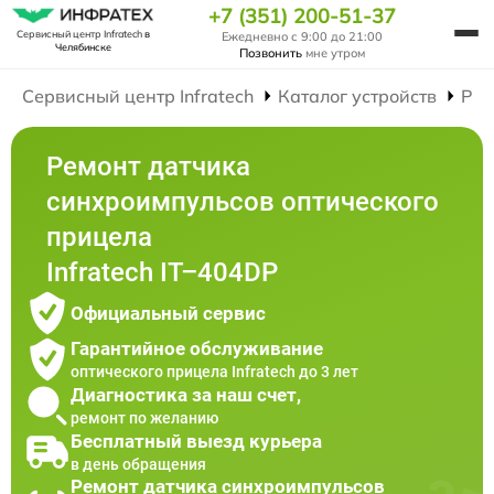
+7 (351) 200-51-37
Сервисный центр Infratech
в
Ежедневно с 9:00 до 21:00
Челябинске
Позвонить
мне утром
Сервисный центр Infratech
Каталог устройств
Рем
Ремонт датчика
синхроимпульсов оптического
прицела
Infratech IT–404DP
Официальный сервис
Гарантийное обслуживание
оптического прицела Infratech до 3 лет
Диагностика за наш счет,
ремонт по желанию
Бесплатный выезд курьера
в день обращения
Ремонт датчика синхроимпульсов