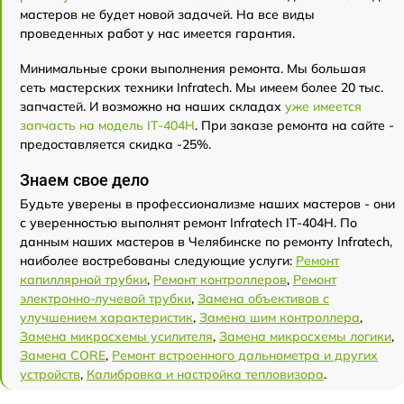
мастеров не будет новой задачей. На все виды
проведенных работ у нас имеется гарантия.
Минимальные сроки выполнения ремонта. Мы большая
сеть мастерских техники Infratech. Мы имеем более 20 тыс.
запчастей. И возможно на наших складах
уже имеется
запчасть на модель IT-404H
. При заказе ремонта на сайте -
предоставляется скидка -25%.
Знаем свое дело
Будьте уверены в профессионализме наших мастеров - они
с уверенностью выполнят ремонт Infratech IT-404H. По
данным наших мастеров в Челябинске по ремонту Infratech,
наиболее востребованы следующие услуги:
Ремонт
капиллярной трубки
,
Ремонт контроллеров
,
Ремонт
электронно-лучевой трубки
,
Замена объективов с
улучшением характеристик
,
Замена шим контроллера
,
Замена микросхемы усилителя
,
Замена микросхемы логики
,
Замена CORE
,
Ремонт встроенного дальнометра и других
устройств
,
Калибровка и настройка тепловизора
.