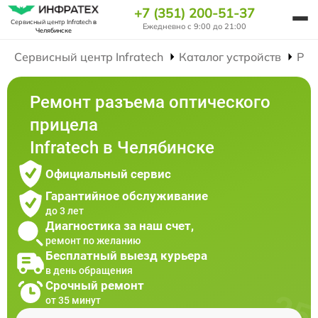
+7 (351) 200-51-37
Сервисный центр Infratech
в
Ежедневно с 9:00 до 21:00
Челябинске
Сервисный центр Infratech
Каталог устройств
Рем
Ремонт разъема оптического
прицела
Infratech в Челябинске
Официальный сервис
Гарантийное обслуживание
до 3 лет
Диагностика за наш счет,
ремонт по желанию
Бесплатный выезд курьера
в день обращения
Срочный ремонт
от 35 минут