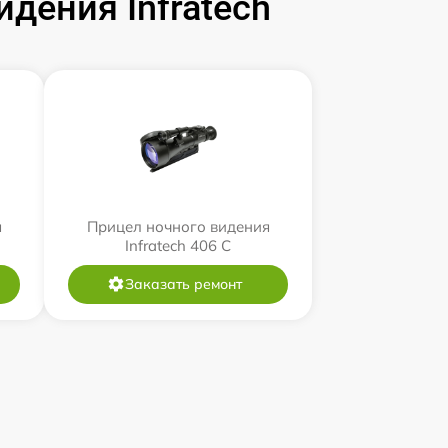
дения Infratech
я
Прицел ночного видения
Infratech 406 С
Заказать ремонт