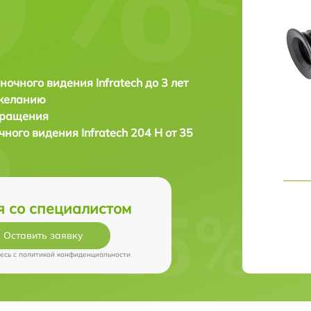
ночного видения Infratech до 3 лет
 желанию
бращения
очного видения
Infratech 204 Н от 35
я со специалистом
Оставить заявку
есь c
политикой конфиденциальности