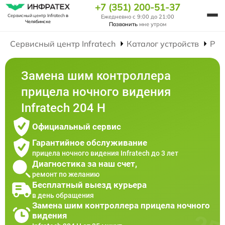
+7 (351) 200-51-37
Сервисный центр Infratech
в
Ежедневно с 9:00 до 21:00
Челябинске
Позвонить
мне утром
Сервисный центр Infratech
Каталог устройств
Рем
Замена шим контроллера
прицела ночного видения
Infratech 204 Н
Официальный сервис
Гарантийное обслуживание
прицела ночного видения Infratech до 3 лет
Диагностика за наш счет,
ремонт по желанию
Бесплатный выезд курьера
в день обращения
Замена шим контроллера прицела ночного
видения