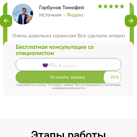
Горбунов Тимофей
Нужна консультация?
Источник –
Яндекс
Закажите бесплатную консультацию
Очень довольна сервисом! Все сделали оперативн
Бесплатная консультация со
специалистом
Оставить заявку
Нажимая на кнопку "Оставить заявку" Вы соглашаетесь c
политикой
конфиденциальности
Этапы работы