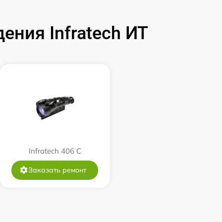
590 р
ния Infratech ИТ
1250 р
750 р
450 р
750 р
Infratech 406 С
650 р
Заказать ремонт
650 р
590 р