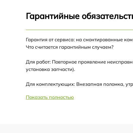
Ремонт оптики
Гарантийные обязательст
Ремонт датчика синхроимпульсов
Гарантия от сервиса: на смонтированные ко
Калибровка и настройка тепловизора
Что считается гарантийным случаем?
Ремонт встроенного дальнометра и
Для работ: Повторное проявление неисправн
других устройств
установка запчасти).
Замена ключей управления
Для комплектующих: Внезапная поломка, ут
Ремонт цепи питания
Показать полностью
Замена USB порта
Замена процессора