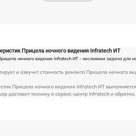
от 60 мин
ристик Прицела ночного видения Infratech ИТ
ицела ночного видения Infratech ИТ - несложная задача для на
ирует и озвучит стоимость ремонта Прицела ночного ви
тик Прицела ночного видения Infratech ИТ выполняется 
р доставит технику в сервис-центр Infratech и обратно.