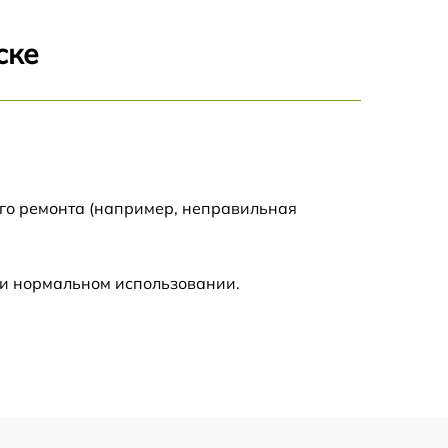
2000 р
ске
1550 р
750 р
750 р
ого ремонта (например, неправильная
590 р
ри нормальном использовании.
1000 р
590 р
650 р