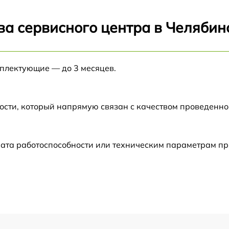
от 60 мин
ва сервисного центра в Челябин
от 60 мин
мплектующие — до 3 месяцев.
от 60 мин
от 60 мин
ости, который напрямую связан с качеством проведенн
от 60 мин
рата работоспособности или техническим параметрам п
от 60 мин
от 60 мин
от 60 мин