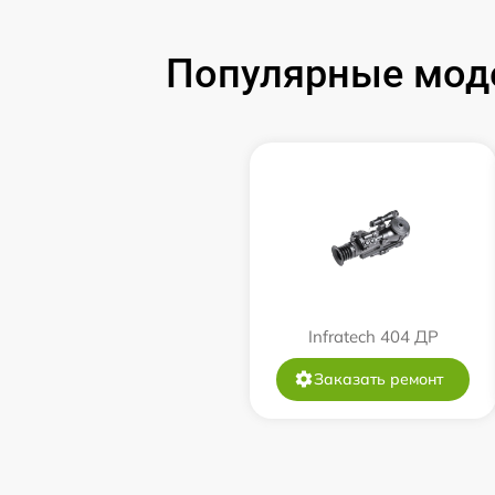
Замена аккумулятора
Популярные моде
Замена корпуса
Замена дисплея (экрана)
Прошивка (Обновление ПО)
Ремонт платы управления
(восстановление)
Infratech 404 ДР
Восстановление после попадания влаги
Заказать ремонт
Ремонт Wi-Fi
Ремонт разъема